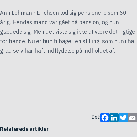
Ann Lehmann Erichsen lod sig pensionere som 60-
årig. Hendes mand var gået på pension, og hun
glædede sig. Men det viste sig ikke at være det rigtige
for hende. Nu er hun tilbage i en stilling, som hun i høj
grad selv har haft indflydelse på indholdet af.
Del:
Facebook
LinkedIn
Twitter
Ema
Relaterede artikler