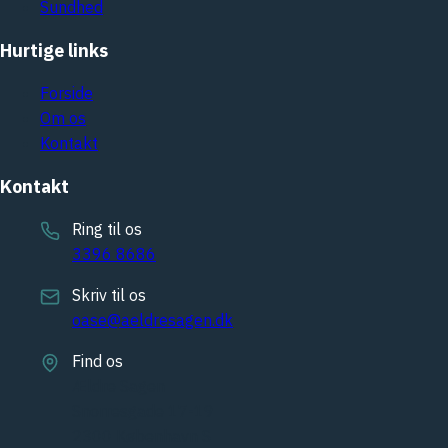
Sundhed
Hurtige links
Forside
Om os
Kontakt
Kontakt
Ring til os
3396 8686
Skriv til os
oase@aeldresagen.dk
Find os
Ældre Sagen
Snorresgade 17-19
2300 København S