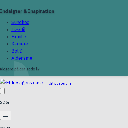
Indsigter & Inspiration
Sundhed
Livsstil
Familie
Karriere
Bolig
Alderisme
Klogere på det gode liv
— dit pusterum
SØG