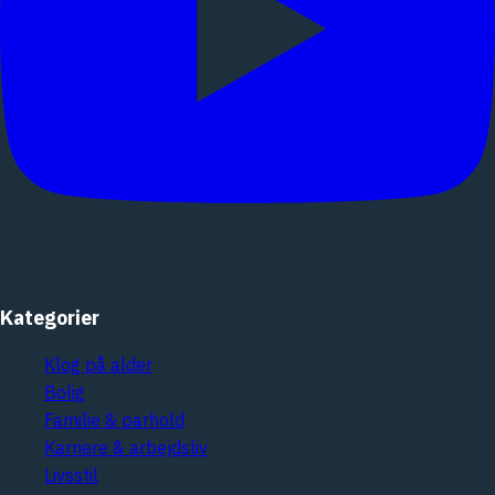
Kategorier
Klog på alder
Bolig
Familie & parhold
Karriere & arbejdsliv
Livsstil