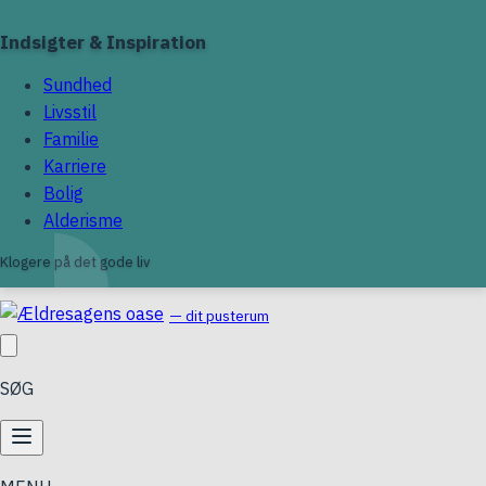
Indsigter & Inspiration
Sundhed
Livsstil
Familie
Karriere
Bolig
Alderisme
Klogere på det gode liv
— dit pusterum
SØG