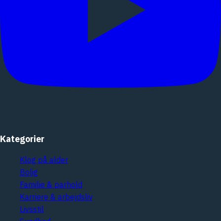
Kategorier
Klog på alder
Bolig
Familie & parhold
Karriere & arbejdsliv
Livsstil