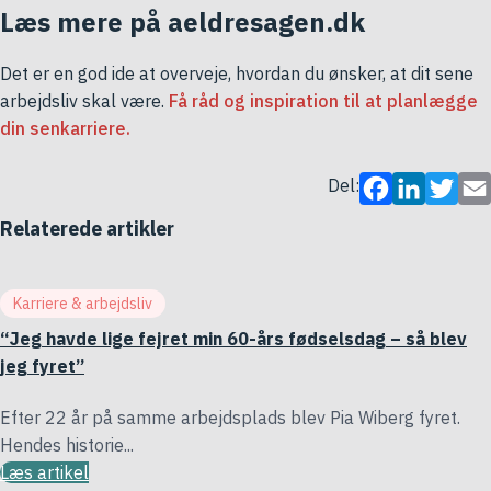
Læs mere på aeldresagen.dk
Det er en god ide at overveje, hvordan du ønsker, at dit sene
arbejdsliv skal være.
Få råd og inspiration til at planlægge
din senkarriere.
Del:
Facebook
LinkedIn
Twitter
Ema
Relaterede artikler
Karriere & arbejdsliv
“Jeg havde lige fejret min 60-års fødselsdag – så blev
jeg fyret”
Efter 22 år på samme arbejdsplads blev Pia Wiberg fyret.
Hendes historie...
Læs artikel