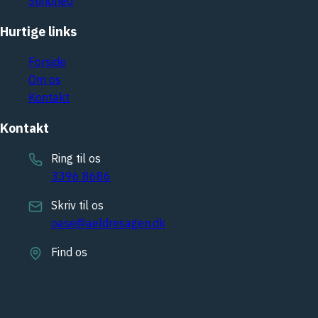
Sundhed
Hurtige links
Forside
Om os
Kontakt
Kontakt
Ring til os
3396 8686
Skriv til os
oase@aeldresagen.dk
Find os
Ældre Sagen
Snorresgade 17-19
2300 København S