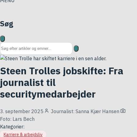
MENU
Søg
Søg på hjemmesiden
Steen Trolles jobskifte: Fra
journalist til
securitymedarbejder
3. september 2025
Journalist: Sanna Kjær Hansen
Foto: Lars Bech
Kategorier:
Karriere & arbejdsliv