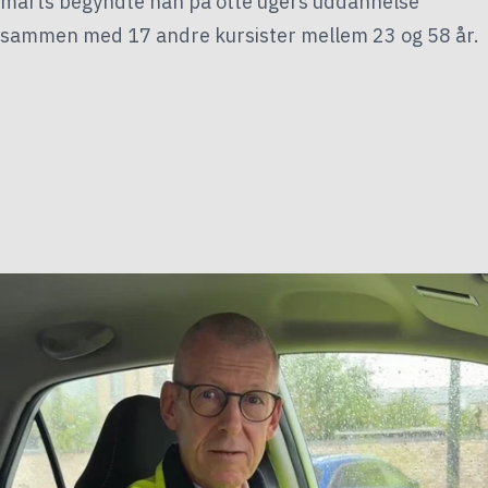
marts begyndte han på otte ugers uddannelse
sammen med 17 andre kursister mellem 23 og 58 år.