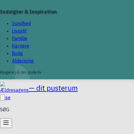
Indsigter & Inspiration
Sundhed
Livsstil
Familie
Karriere
Bolig
Alderisme
Klogere på det gode liv
— dit pusterum
SØG