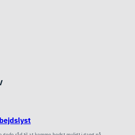
v
bejdslyst
ke gode råd til at komme bedst muligt i gang på…