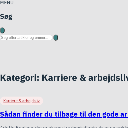
MENU
Søg
Søg på hjemmesiden
Kategori:
Karriere & arbejdsli
Karriere & arbejdsliv
Sådan finder du tilbage til den gode ar
Arlette Bentzen, der er ekspert i arbejdsglæde, giver en ræk