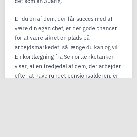
det som en 30årig.
Er du en af dem, der får succes med at
være din egen chef, er der gode chancer
for at være sikret en plads på
arbejdsmarkedet, så længe du kan og vil.
En kortlægning fra Seniortænketanken
viser, at en tredjedel af dem, der arbejder
efter at have rundet pensionsalderen, er
enten selvstændige eller freelancere. En
del af dem fortsætter med at arbejde,
efter at de er blevet både 70 og 80.
Skjul indhold
Det mener Ældre Sagen