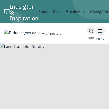
Spring til hovedindhold
Indsigter
&
Sundhed
Livsstil
Familie
Karriere
Bolig
Ald
Inspiration
— dit pusterum
SØG
MENU