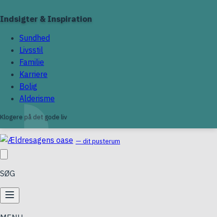
Indsigter & Inspiration
Sundhed
Livsstil
Familie
Karriere
Bolig
Alderisme
Klogere på det gode liv
— dit pusterum
SØG