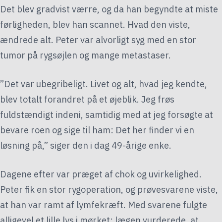
Det blev gradvist værre, og da han begyndte at miste
førligheden, blev han scannet. Hvad den viste,
ændrede alt. Peter var alvorligt syg med en stor
tumor på rygsøjlen og mange metastaser.
”Det var ubegribeligt. Livet og alt, hvad jeg kendte,
blev totalt forandret på et øjeblik. Jeg frøs
fuldstændigt indeni, samtidig med at jeg forsøgte at
bevare roen og sige til ham: Det her finder vi en
løsning på,” siger den i dag 49-årige enke.
Dagene efter var præget af chok og uvirkelighed.
Peter fik en stor rygoperation, og prøvesvarene viste,
at han var ramt af lymfekræft. Med svarene fulgte
alligevel et lille lys i mørket; lægen vurderede, at