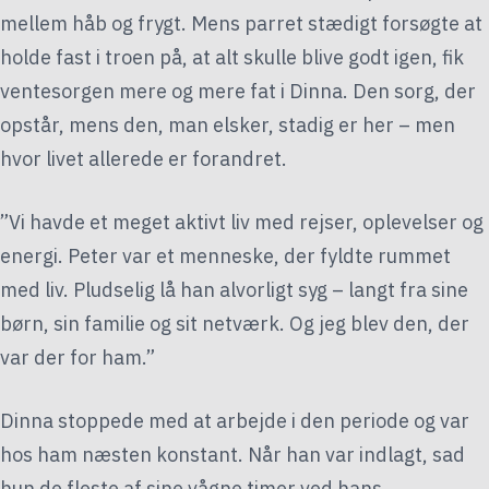
mellem håb og frygt. Mens parret stædigt forsøgte at
holde fast i troen på, at alt skulle blive godt igen, fik
ventesorgen mere og mere fat i Dinna. Den sorg, der
opstår, mens den, man elsker, stadig er her – men
hvor livet allerede er forandret.
”Vi havde et meget aktivt liv med rejser, oplevelser og
energi. Peter var et menneske, der fyldte rummet
med liv. Pludselig lå han alvorligt syg – langt fra sine
børn, sin familie og sit netværk. Og jeg blev den, der
var der for ham.”
Dinna stoppede med at arbejde i den periode og var
hos ham næsten konstant. Når han var indlagt, sad
hun de fleste af sine vågne timer ved hans